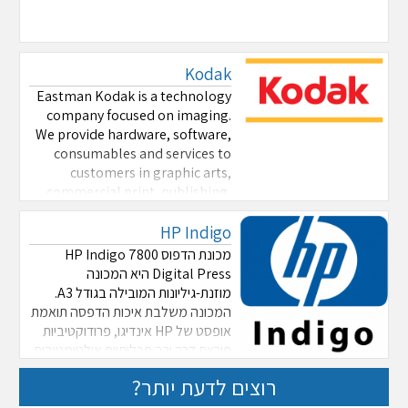
Kodak
Eastman Kodak is a technology
company focused on imaging.
We provide hardware, software,
consumables and services to
customers in graphic arts,
commercial print, publishing,
packaging, electronic displays,
HP Indigo
entertainment and commercial
films, and consumer products
מכונת הדפוס HP Indigo 7800
markets. With our world-clas ...
Digital Press היא המכונה
מוזנת-גיליונות המובילה בגודל A3.
המכונה משלבת איכות הדפסה תואמת
אופסט של HP אינדיגו, פרודוקטיביות
פורצת דרך ורב תכליתיות אולטימטיבית.
מכונת הדפוס HP Indigo 7800
רוצים לדעת יותר?
Digital Press היא המכונה המהירה
ביותר בשוק בגודל גיליון 33X48 ס"מ,