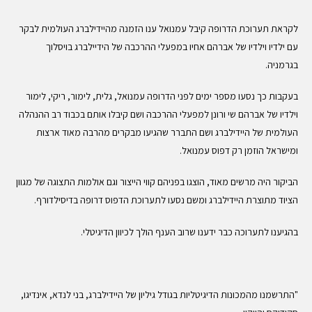
לקראת תערוכת הדרופה קיבל עמנואל ענו הזמנה מהיידילברג העולמית לבקר
עם ילדיו וילדיו של אברהם אחיו במפעלי ההרכבה של הידיילברג בויסלוך
בגרמניה.
בעקבות כך נסעו מספר ימים לפני הדרופה עמנואל, גלית, לימור, ריקי, לימור
וילדיו של אברהם שי ורונן למפעלי ההרכבה ושם קיבלו אותם בכבוד רב ההנהלה
העולמית של היידילברג ושם התברר שהגיעו מבקרים מהרבה מאוד ארצות
ומישראל הוזמן רק דפוס עמנואל.
הביקור היה מרשים מאוד, הוצגו בפניהם קווי הייצור וגם אולמות התצוגה של מגוון
הציוד מתוצרת היידילברג ומשם נסעו לתערוכת הדפוס דרופה בדיסילדורף.
בהגיענו לתערוכה כבר ידענו שרוב הענף הולך לכיוון הדיגיטלי.
"התרשמנו מהמכונות הדיגיטליות בגודל גיליון של היידילברג, בני לנדא, אינדיגו,