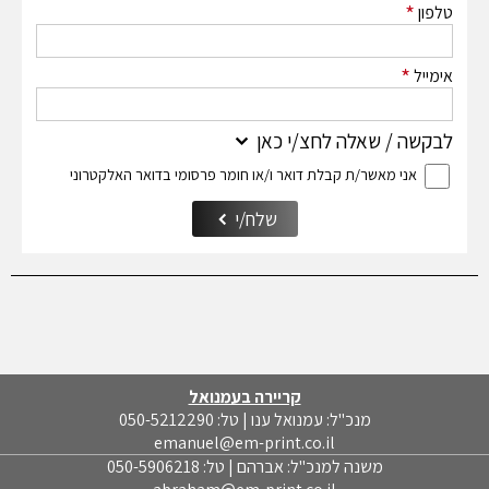
*
טלפון
*
אימייל
לבקשה / שאלה לחצ/י כאן
אני מאשר/ת קבלת דואר ו/או חומר פרסומי בדואר האלקטרוני
שלח/י
קריירה בעמנואל
מנכ"ל: עמנואל ענו | טל: 050-5212290
emanuel@em-print.co.il
משנה למנכ"ל: אברהם | טל: 050-5906218