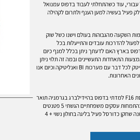
עבורי, עוד כשהתחלתי לעבוד בדפוס עמנואל
חלק פעיל בעשיה למען הענף ולתרום לקהילה
ות השקעה מהגבוהות בעולם וישנו כשל שוק
לפעול להדרכות עובדים והתייעלות בכל
דפוס בארץ האם לדעתך ניתן בכלל למנף כיום
עות התאחדות התעשיינים ובמה זה תלוי ניתן
כמובן למנף את ענף הדפוס ע"י שיווקו ומיתוגו כענף הייטק לכל דבר עם מערכות BI ואנליטיקה וכיום אנו
ים האחרונות.
אני בוגר תוכנית מצוינות של חיל האוויר ושירתתי בטייסת F16 למדתי בדפוס בהיידילברג בגרמניה תואר
ראשון במנהל עסקים ומחשבים תואר שני במשפטים בהתמחות עסקים משפחתיים הגשתי 5 פטנטים
עד כה לרשות הפטנטים קיבלתי כוכב ישראל 2023 השנה שחקן כדורסל פעיל בליגה בחולון נשוי + 4