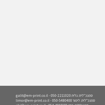
סמנכ"לית: גלית 050-2211020 - galit@em-print.co.il
סמנכ"לית: לימור 050-5480400 - limor@em-print.co.il