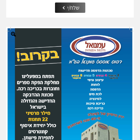
שלח/י