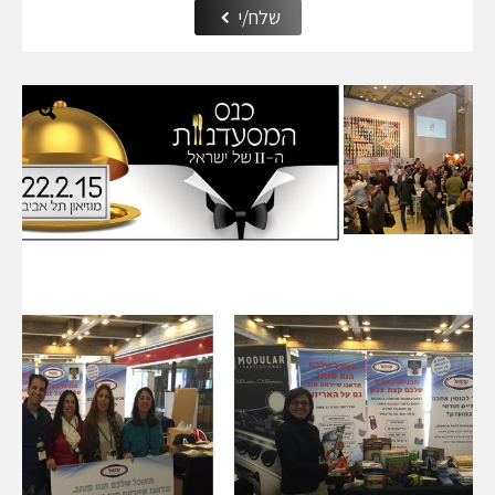
שלח/י