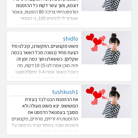
דוגמא, ותוך עשר דקות כל ההזמנות
הודפסו.הייתי צריכה 80 הזמנות, ונאמר
שעדיף לי להדפיס 100, כי המחיר
זהה.המחיר הנמוך ביותר שמצאתי
למס' הזמנות כזה.
shidlo
פשוט מקצועיים..התקשרנו, קיבלנו מיד
הצעת מחיר (נמוכה מכל השאר בכמה
שקלים). כששאלנו תוך כמה זמן זה
יהיה מוכן אמרו לנו 10-15 דקות, וזה
כשכל השאר אמרו 3-4 ימים!!!נסענו
לשם, הם מיד הדפיסו לנו עמוד אחד (4
הזמנות) לדוגמא ומיד הבחור שם הציע
tushkush1
שנכהה טיפה את הצבע. ביקשנו לראות
איך יצא עם צבע כהה יותר והוא הדפיס
את ההזמנות הכנו לבד בעזרת
...
הפוטושופ. יצא פשוט מעולה ולא
מסובך.בעמנואל הדפסנו את
ההזמנות.היו זריזים, מהירים, מקצועיים
והאיכות טובה במחיר סביר.הדפסנו על
נייר כרומו רגיל. צו צדדי.