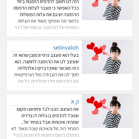
היה לנו חשוב להדפיס הזמנות בזול
ככל האפשר כי מעבר לעלות הדפסת
ההזמנה יש גם את עלות המשלוח
בדואר מה שמיקר מאוד את העלות
הסופית של ההזמנה. ובסופו של דבר
מדובר בפיסת נייר שתמצא את עצמה
בפח. אבל מצד שני היה לנו חשוב
selinvaloh
שההזמנות יהיו מכובדות ויפות.לדפוס
עמנואל הגענו דרך האתר הזה. מעבר
בעלי הוא מעצב גרפי וכמובן שהוא זה
לזה בדקנו בתי דפוס בא ...
שעיצב לנו את ההזמנה לחתונה. הוא
כזה מוכשר שאין דברים כאלה!!!זה
חסך לנו את העבודה מול הגרפיקאית
שבבית דפוס וזירז תהליכים. כל מה
שרצינו זה למצוא מקום זול שיפיק לנו
את ההזמנות באיכות טובה. שלא יראה
ק א
זול אבל שגם לא יעופו על המחירים. הם
הדפיסו לנו הזמנה לדוגמאולאחר
את העיצוב הכנו לבד וחיפשנו מקום
האישור ...
שנוכל להדפיס בו גלויה דו צדדית
שתהיה איכותית אבל במחיר זול...
המחיר היה זול והאיכות טובה מאוד. לא
נתקלנו בשום הזמנות לא טובות (בכל