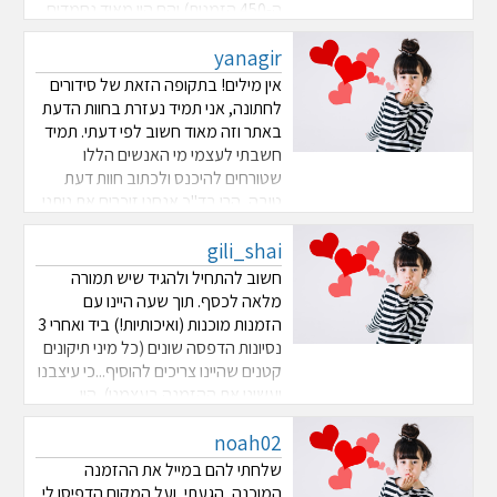
ה-450 הזמנות) והם היו מאוד נחמדים
ועזרו לנו לתקן בעיה שהייתה בקובץ
yanagir
שהכנו. ודבר אחרון - הם הדפיסו את כל
הכמות במקום כולל דוגמה ללא
אין מילים! בתקופה הזאת של סידורים
תשלום.. ...
לחתונה, אני תמיד נעזרת בחוות הדעת
באתר וזה מאוד חשוב לפי דעתי. תמיד
חשבתי לעצמי מי האנשים הללו
שטורחים להיכנס ולכתוב חוות דעת
טובה, הרי בד"כ אנחנו זוכרים את נותני
השירותים הגרועים שנתקלנו בהם ואת
gili_shai
הטובים שוכחים מהר. אז הפעם אני לא
שוכחת כי באמת היינו מרוצים עד הגג!
חשוב להתחיל ולהגיד שיש תמורה
ב ...
מלאה לכסף. תוך שעה היינו עם
הזמנות מוכנות (ואיכותיות!) ביד ואחרי 3
נסיונות הדפסה שונים (כל מיני תיקונים
קטנים שהיינו צריכים להוסיף...כי עיצבנו
ועשינו את ההזמנה בעצמנו). היו
אדיבים לגמרי, מהירים ושירותיים.
noah02
ממליצים לחלוטין!חשוב לציין שמדובר
בסניף בת"א.
שלחתי להם במייל את ההזמנה
המוכנה, הגעתי, ועל המקום הדפיסו לי