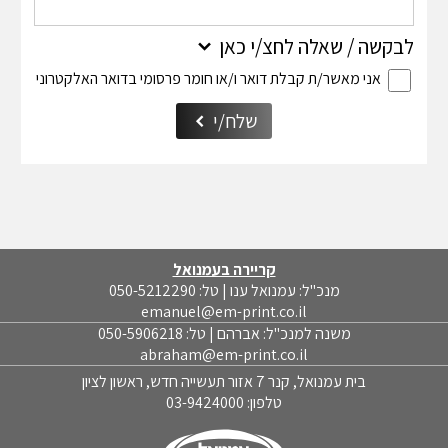
לבקשה / שאלה לחצ/י כאן
אני מאשר/ת קבלת דואר ו/או חומר פרסומי בדואר האלקטרוני
שלח/י
קריירה בעמנואל
מנכ"ל: עמנואל ענו | טל: 050-5212290
emanuel@em-print.co.il
משנה למנכ"ל: אברהם | טל: 050-5906218
abraham@em-print.co.il
בית עמנואל, קנר 7 אזור תעשייה חדש, ראשון לציון
טלפון:
03-9424000