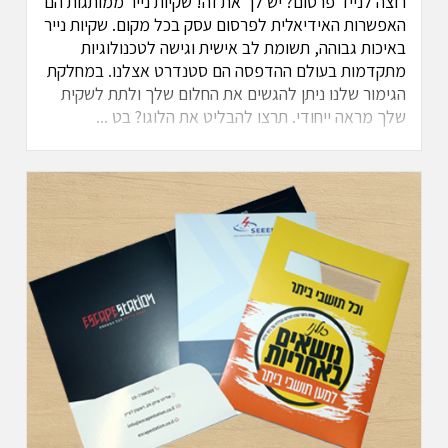
רוצה לנייד פרסום? יש לך את זה! שקיות נייר ממותגות הם
האפשרות האידיאלית לפרסום עסק בכל מקום. שקיות נייר
באיכות גבוהה, תשומת לב אישית וגישה לטכנולוגיות
מתקדמות בעולם ההדפסה הם סטנדרט אצלנו. במחלקת
הגימור שלנו ניתן להגשים את החלום שלך ולתת לשקית
שלך מראה ייחודי. תרצו להבליט את הלוגו? בט ...